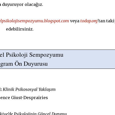
a duyuruyor olacağız.
relpsikolojisempozyumu.blogspot.com
veya
todap.org
'tan tak
edebilirsiniz.
irel Psikoloji Sempozyumu
ogram Ön Duyurusu
I:
Klinik Psikososyal Yaklaşım
rence Giust-Desprairies
kiye’de Psikolojinin Güncel Durumu