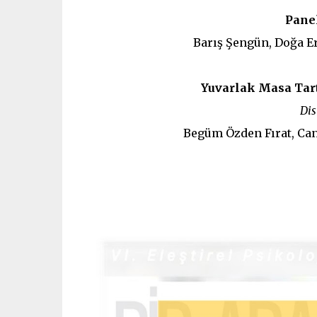
Pane
Barış Şengün, Doğa E
Yuvarlak Masa Tar
Dis
Begüm Özden Fırat, Can