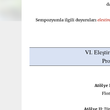
d
Sempozyumla ilgili duyuruları
elesti
VI. Eleşt
Pr
Atölye 
Flo
Atölye II:
Tür