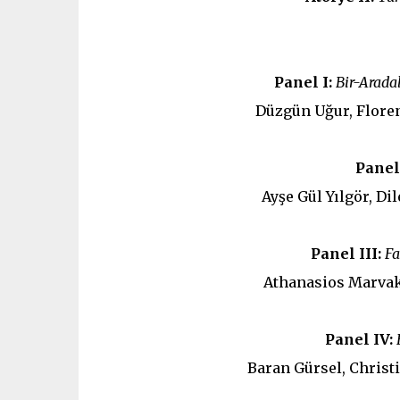
Panel I:
Bir-Arada
Düzgün Uğur, Floren
Panel 
Ayşe Gül Yılgör, Di
Panel III:
Fa
Athanasios Marvaki
Panel IV:
Baran Gürsel, Christ