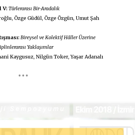
l V:
Türlerarası Bir-Aradalık
roğlu, Özge Güdül, Özge Özgün, Umut Şah
tışması:
Bireysel ve Kolektif Hâller Üzerine
iplinlerarası Yaklaşımlar
ani Kaygusuz, Nilgün Toker, Yaşar Adanalı
* * *