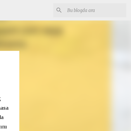
,
masa
da
ını