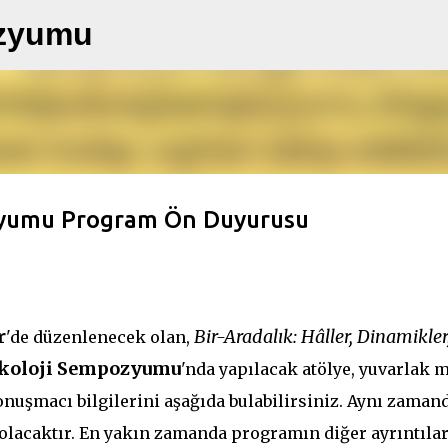
Ana içeriğe atla
ozyumu
pozyumu Program Ön Duyurusu
r
Bir-Aradalık: Hâller, Dinamikler
'de düzenlenecek olan,
sikoloji Sempozyumu
'nda yapılacak atölye, yuvarlak 
onuşmacı bilgilerini aşağıda bulabilirsiniz. Aynı zaman
olacaktır. En yakın zamanda programın diğer ayrıntılar