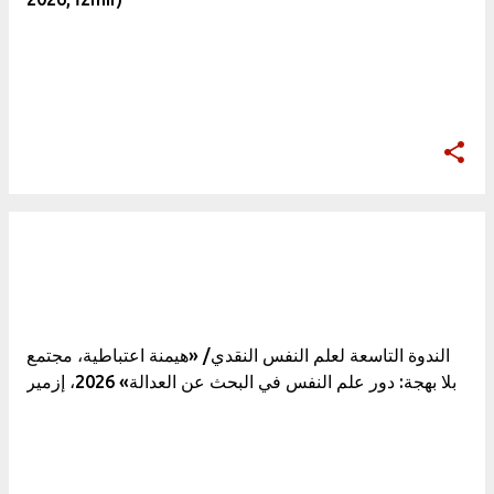
الندوة التاسعة لعلم النفس النقدي/ «هيمنة اعتباطية، مجتمع
بلا بهجة: دور علم النفس في البحث عن العدالة» 2026، إزمير