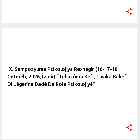
IX. Sempozyuma Psîkolojiya Rexnegir (16-17-18
Cotmeh, 2026, Îzmîr) “Tehakûma Kêfî, Civaka Bêkêf:
Di Lêgerîna Dadê De Rola Psîkolojiyê”