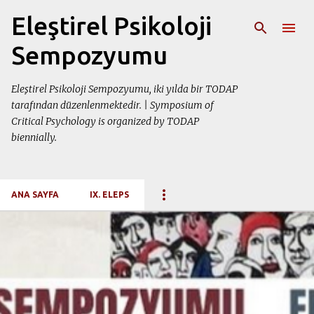
Ana içeriğe atla
Eleştirel Psikoloji
Sempozyumu
Eleştirel Psikoloji Sempozyumu, iki yılda bir TODAP
tarafından düzenlenmektedir. | Symposium of
Critical Psychology is organized by TODAP
biennially.
ANA SAYFA
IX. ELEPS
K
a
y
ı