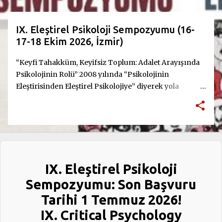
t
l
IX. Eleştirel Psikoloji Sempozyumu (16-
a
17-18 Ekim 2026, İzmir)
r
“Keyfi Tahakküm, Keyifsiz Toplum: Adalet Arayışında
Psikolojinin Rolü” 2008 yılında “Psikolojinin
Eleştirisinden Eleştirel Psikolojiye” diyerek yola
çıktığımız Eleştirel Psikoloji Sempozyumu’nun bu yıl
dokuzuncusunu düzenliyoruz. On sekiz yıldır değişen
siyasal ve toplumsal koşullara rağmen değişmeyen bir
iddiamız var: Psikoloji, egemen düzenin ihtiyaçlarına
göre şekillenen bir uyum disiplini değil; emekten yana,
toplumsal eşitsizliklere karşı mücadeleyi ve adalet
IX. Eleştirel Psikoloji
arayışını merkeze alan, cinsiyet ve cinsel yönelim
eşitliğini savunan, insan haklarını temel alan bir bilgi
Sempozyumu: Son Başvuru
ve pratik alanı olmalıdır. Psikoloji tarafsız bir bilim
Tarihi 1 Temmuz 2026!
değildir. Bu disiplin içinde hangi deneyimlerin
IX. Critical Psychology
“bozukluk” sayıldığı, hangi duyguların