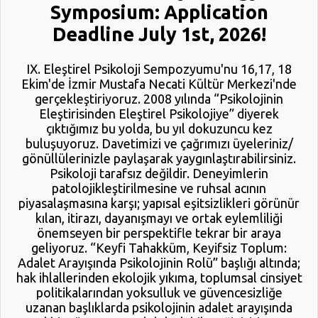
Symposium: Application
patolojikleştirildiği ve hangi seslerin susturulduğu
iktidar ilişkilerinden bağımsız değildir. Travmayı tanı
Deadline July 1st, 2026!
kategorilerine sıkıştırmak ya da ruhsal acıyı
piyasalaşmış müdahale biçimlerine teslim etmek,
IX. Eleştirel Psikoloji Sempozyumu'nu 16,17, 18
psikologların etik-politik sorumluluğunu görünmez
Ekim'de İzmir Mustafa Necati Kültür Merkezi'nde
kılmanın teknik-bilimse...
gerçekleştiriyoruz. 2008 yılında “Psikolojinin
Eleştirisinden Eleştirel Psikolojiye” diyerek
çıktığımız bu yolda, bu yıl dokuzuncu kez
buluşuyoruz. Davetimizi ve çağrımızı üyeleriniz/
gönüllülerinizle paylaşarak yaygınlaştırabilirsiniz.
Psikoloji tarafsız değildir. Deneyimlerin
patolojikleştirilmesine ve ruhsal acının
piyasalaşmasına karşı; yapısal eşitsizlikleri görünür
kılan, itirazı, dayanışmayı ve ortak eylemliliği
önemseyen bir perspektifle tekrar bir araya
geliyoruz. “Keyfi Tahakküm, Keyifsiz Toplum:
Adalet Arayışında Psikolojinin Rolü” başlığı altında;
hak ihlallerinden ekolojik yıkıma, toplumsal cinsiyet
politikalarından yoksulluk ve güvencesizliğe
uzanan başlıklarda psikolojinin adalet arayışında