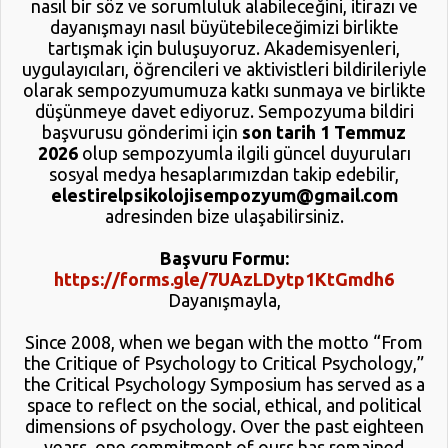
nasıl bir söz ve sorumluluk alabileceğini, itirazı ve
dayanışmayı nasıl büyütebileceğimizi birlikte
tartışmak için buluşuyoruz. Akademisyenleri,
uygulayıcıları, öğrencileri ve aktivistleri bildirileriyle
olarak sempozyumumuza katkı sunmaya ve birlikte
düşünmeye davet ediyoruz. Sempozyuma bildiri
başvurusu gönderimi için
son tarih 1 Temmuz
2026
olup sempozyumla ilgili güncel duyuruları
sosyal medya hesaplarımızdan takip edebilir,
elestirelpsikolojisempozyum@gmail.com
adresinden bize ulaşabilirsiniz.
Başvuru Formu:
https://forms.gle/7UAzLDytp1KtGmdh6
Dayanışmayla,
Since 2008, when we began with the motto “From
the Critique of Psychology to Critical Psychology,”
the Critical Psychology Symposium has served as a
space to reflect on the social, ethical, and political
dimensions of psychology. Over the past eighteen
years, one commitment of ours has remained