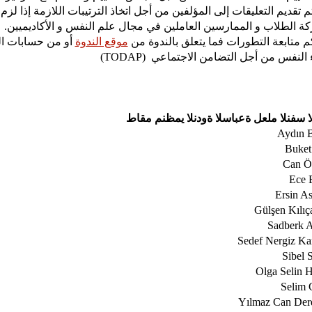
ة الطلاب و الممارسين العاملين في مجال علم النفس و الأكاديميين.
م متابعة التطورات فما يتعلق بالندوة من 
موقع الندوة
أو من حسابات ال
النفس من أجل التضامن الاجتماعي  (TODAP)
لا سفنلا ملعل ةعباسلا ةودنلا يمظنم مقاط
Aydın 
Buket
Can Ö
Ece B
Ersin As
Gülşen Kılıç
Sadberk A
Sedef Nergiz Ka
Sibel S
Olga Selin H
Selim 
Yılmaz Can Der