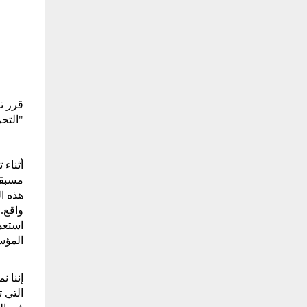
"التحرر" في تاريخ 22 إلى 24 أكتوبرأ
المؤس