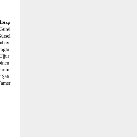
:يدقنل
Gürel
ürsel 
 Demet İslambay
 Doğa Eroğlu
 Düzgün Uğur
 İdil Atabinen
 İlker Özyıldırım
 Umut Şah
Namer