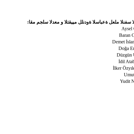
ا سفنلا ملعل ةعباسلا ةودنلل مییقتلا و معدلا سلجم مقا:
Aysel 
Baran G
Yudit 