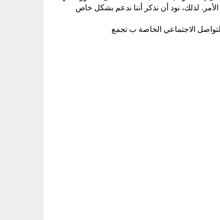
و سيتم تقديم التعليقات إلى المؤلفين من أجل اتخاذ الترتيبات اللازمة إذا لزم الأمر. لذلك، نود أن نذكر أننا ندعم بشكل خاص 
تواصل الاجتماعي الخاصة ب تجمع 