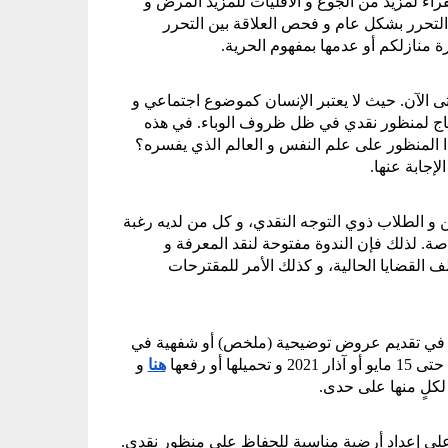
في المنزل بشكل أكبر، و العمال الذين يتعرضون للمزيد من الاستغلال، و الفقراء لمزيد من الجوع و الأقليات للمزيد المرض و 
الموت، فإن التحرر يتم تأجيله دوماً. ندعوكم لإعادة التفكير في معنى مفهوم التحرر بشكل عام و فحص العلاقة بين التحرر 
ة منازلكم أو عدمها بمفهوم الحرية.
نعتقد أن علم النفس لم يعالج قضية التحرر من منظور نقدي بسكل صحيح حتى الآن. حيث لا يعتبر الإنسان كموضوع اجتماعي و 
تاريخي، نعم فإن علم النفس السائد يعطي أولوية للتكيف مع النظام و هو يحتاج لمنظور نقدي في ظل ظروف الوباء. في هذه 
الندوة "ما هو المنظور النقدي للتحرر؟" و كيف يمكن تشكيله و ما هو تأثير هذا المنظور على علم النفس و العالم الذي يفسره؟ 
إجابة عنها.
تهدف الندوة السابعة لعلم النفس النقدي إلى الجمع بين الباحثين و الممارسين و الطلاب ذوي التوجه النقدي، و كل من لديه رغبة 
في توليد الأفكار و مشاركتها، و التخصصات ذات الصلة بمجال علم النفس خاصة. لذلك فإن الندوة مفتوحة لنقد المعرفة و 
ممارسات علم النفس و النقد الاجتماعي و جميع الدراسات النقدية حول مختلف القضايا الحالية، و كذلك الأمر للمقترحات 
سنركز على مناقشة قضية التحرر و إمكاناته و واقعه. و يجب على من يرغب في تقديم عروض توضيحية (ملخص) أو شفهية في 
2021 و تحميلها أو رفعها 
هنا
 و 
كلٍ منها على حدى.
سيتم تقييم المستندات المقدمة من قبل مجلس التقييم و الدعم مع التركيز على إعداد أرضية مناسبة للحفاظ على منظور نقدي. 