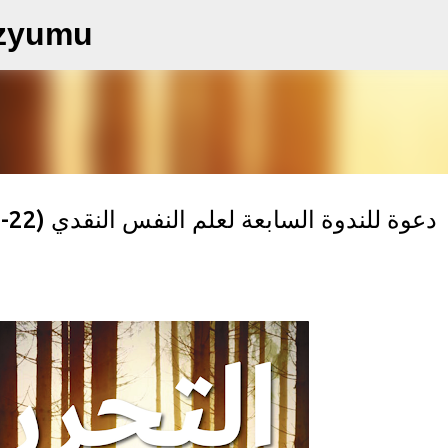
Ana içeriğe atla
ozyumu
دعوة للندوة السابعة لعلم النفس النقدي (22-23-24 تشرين الأول/أكتوبر 2021)