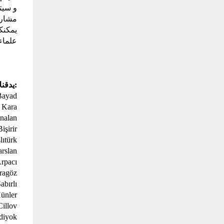
مشارك
يمكنك
علماء 
:يدقن
Bayad
 Kara
nalan
işirir
lıtürk
arslan
rpacı
ragöz
abırlı
ünler
Cillov
diyok