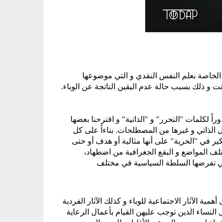
قرر تجمع علماء النفس من أجل التضامن الاجتماعي  (TODAP)إقامة الندوة الخاصة بعلم النفس النقدي و التي موضوعها 
أثناء تحديد موضوع الندوة، عملنا على إيجاد مفاهيم و مصطلحات قد تكون جذوراً لكلمات "التحرر" و "الذاتية" و اقترحنا بعضها 
مسبقاً مثل : حر ، تحرر ، تحرير ، حرية ، الذاتية ، الدفاع عن النفس ، الاستقلال الذاتي و غيرها من المصطلحات. بناءاً على كل 
هذه المفاهيم قررنا حينها أن يكون الموضوع هو "التحرر" و من المنطقي التفكير في "الحرية" على أنها مثالية أو هدف أو حتى 
واقع. عند اختيار الموضوع قمنا بتوضيح أهمية النضال من أجل التحرر في مختلف المواضع و البقع الجغرافية من اضطهاد، 
استعمار، عنف، الرقابة، التجاهل، التمييز، السيطرة، ممارسات الاستغلال التي تفرضها السلطة السياسية في مختلف 
إننا نمر منذ العام الماضي بظروف استثنائية بسبب الوباء. و كنا قد شهدنا مدى أهمية الآثار الاجتماعية للوباء و كذلك الآثار الفردية 
التي تركها أيضاً.  و شهدنا أن الفئات المحرومة هي الأكثر تضرراً من الوباء مثل النساء الذين توجب عليهن القيام بأعمال الرعاية 