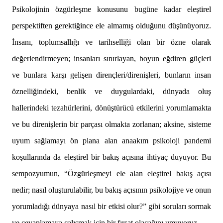
Psikolojinin özgürleşme konusunu bugüne kadar eleştirel
perspektiften gerektiğince ele almamış olduğunu düşünüyoruz.
İnsanı, toplumsallığı ve tarihselliği olan bir özne olarak
değerlendirmeyen; insanları sınırlayan, boyun eğdiren güçleri
ve bunlara karşı gelişen dirençleri/direnişleri, bunların insan
öznelliğindeki, benlik ve duygulardaki, dünyada oluş
hallerindeki tezahürlerini, dönüştürücü etkilerini yorumlamakta
ve bu direnişlerin bir parçası olmakta zorlanan; aksine, sisteme
uyum sağlamayı ön plana alan anaakım psikoloji pandemi
koşullarında da eleştirel bir bakış açısına ihtiyaç duyuyor. Bu
sempozyumun, “Özgürleşmeyi ele alan eleştirel bakış açısı
nedir; nasıl oluşturulabilir, bu bakış açısının psikolojiye ve onun
yorumladığı dünyaya nasıl bir etkisi olur?” gibi soruları sormak
ve cevaplamaya çalışmak için bir fırsat olacağını umuyoruz.