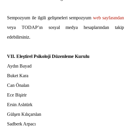
Sempozyum ile ilgili gelişmeleri sempozyum
web sayfasından
veya TODAP’ın sosyal medya hesaplarından takip
edebilirsiniz.
VII. Eleştirel Psikoloji Düzenleme Kurulu
Aydın Bayad
Buket Kara
Can Önalan
Ece Bişirir
Ersin Aslıtürk
Gülşen Kılıçarslan
Sadberk Arpacı