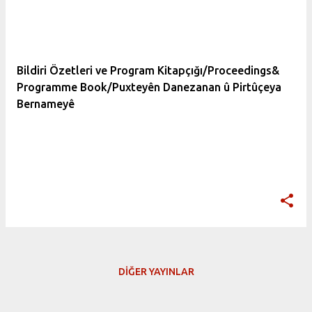
K
a
y
ı
Bildiri Özetleri ve Program Kitapçığı/Proceedings&
Programme Book/Puxteyên Danezanan û Pirtûçeya
t
Bernameyê
l
a
r
DIĞER YAYINLAR